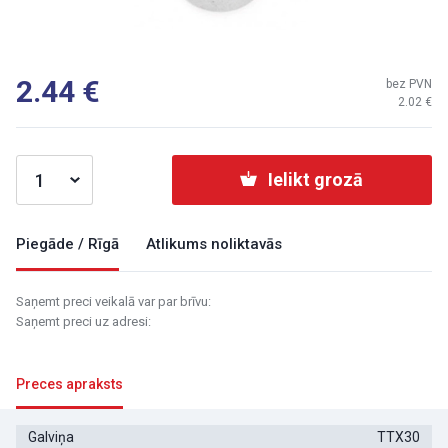
2.44
bez PVN
2.02
Ielikt grozā
Piegāde / Rīgā
Atlikums noliktavās
Saņemt preci veikalā var par brīvu:
Saņemt preci uz adresi:
Preces apraksts
Galviņa
TTX30