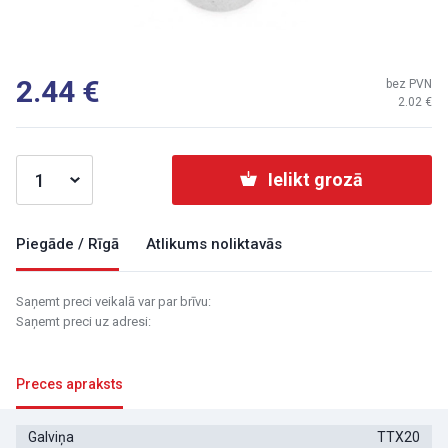
2.44
bez PVN
2.02
Ielikt grozā
Piegāde / Rīgā
Atlikums noliktavās
Saņemt preci veikalā var par brīvu:
Saņemt preci uz adresi:
Preces apraksts
Galviņa
TTX20