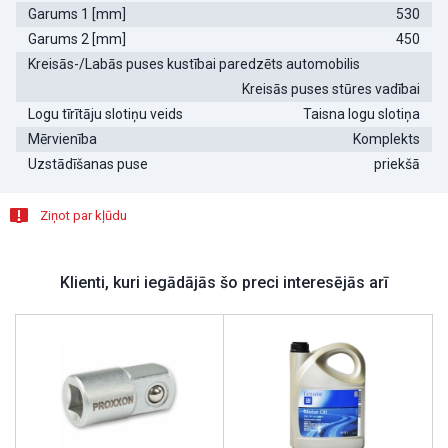
Garums 1 [mm]
530
Garums 2 [mm]
450
Kreisās-/Labās puses kustībai paredzēts automobilis
Kreisās puses stūres vadībai
Logu tīrītāju slotiņu veids
Taisna logu slotiņa
Mērvienība
Komplekts
Uzstādīšanas puse
priekšā
Ziņot par kļūdu
Klienti, kuri iegādājās šo preci interesējās arī