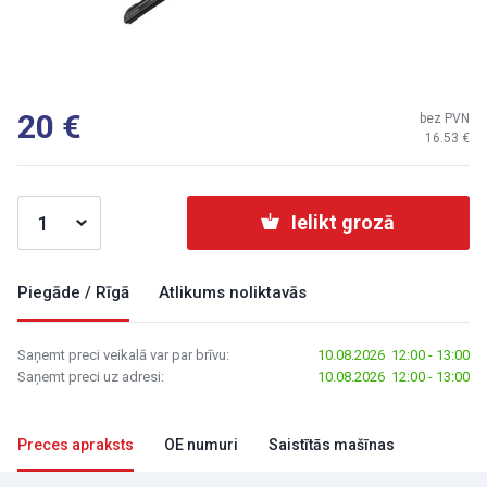
20
bez PVN
16.53
Ielikt grozā
Piegāde / Rīgā
Atlikums noliktavās
Saņemt preci veikalā var par brīvu:
10.08.2026 12:00 - 13:00
Saņemt preci uz adresi:
10.08.2026 12:00 - 13:00
Preces apraksts
OE numuri
Saistītās mašīnas