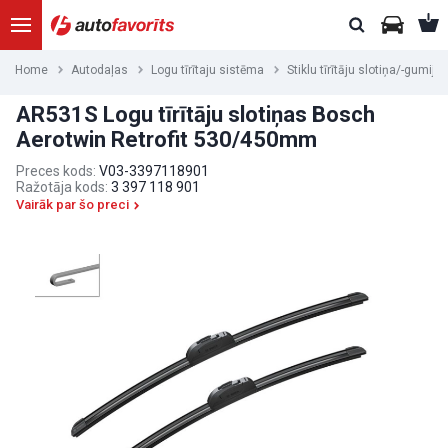
Home
Autodaļas
Logu tīrītaju sistēma
Stiklu tīrītāju slotiņa/-gumija
AR531S Logu tīrītāju slotiņas Bosch
Aerotwin Retrofit 530/450mm
Preces kods:
V03-3397118901
Ražotāja kods:
3 397 118 901
Vairāk par šo preci