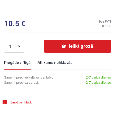
10.5
bez PVN
8.68
Ielikt grozā
Piegāde / Rīgā
Atlikums noliktavās
Saņemt preci veikalā var par brīvu:
2-7 darba dienas
Saņemt preci uz adresi:
2-7 darba dienas
Ziņot par kļūdu