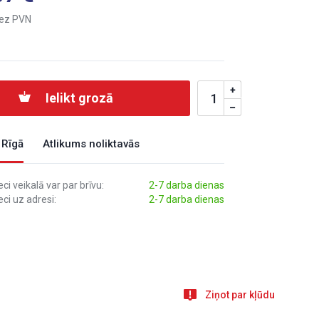
ez PVN
Ielikt grozā
 Rīgā
Atlikums noliktavās
i veikalā var par brīvu:
2-7 darba dienas
ci uz adresi:
2-7 darba dienas
Ziņot par kļūdu