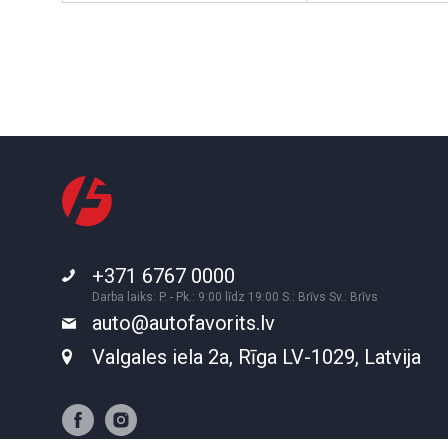
+371 6767 0000
Darba laiks: P. - Pk.: 9:00 līdz 19:00 S.: Brīvs Sv.: Brīvs
auto@autofavorits.lv
Valgales iela 2a, Rīga LV-1029, Latvija