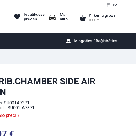
LV
Iepatikušās
Mani
Pirkumu grozs
preces
auto
0.00
Ielogoties / Reģistrēties
RIB.CHAMBER SIDE AIR
ON
s:
SU001A7371
ods:
SU001-A7371
 šo preci
07