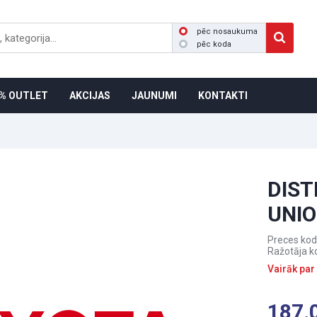
pēc nosaukuma
pēc koda
% OUTLET
AKCIJAS
JAUNUMI
KONTAKTI
DIST
UNI
Preces kod
Ražotāja k
Vairāk par
187.