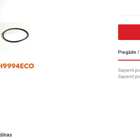
Piegāde /
Saņemt prec
Saņemt pre
ašīnas