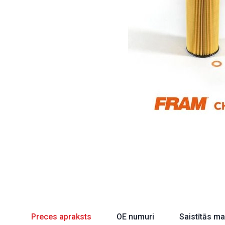
Preces apraksts
OE numuri
Saistītās m