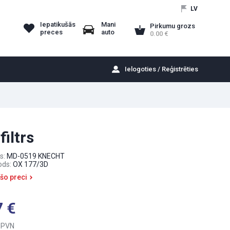
LV
Iepatikušās
Mani
Pirkumu grozs
preces
auto
0.00
Ielogoties / Reģistrēties
filtrs
s:
MD-0519 KNECHT
ods:
OX 177/3D
 šo preci
7
 PVN