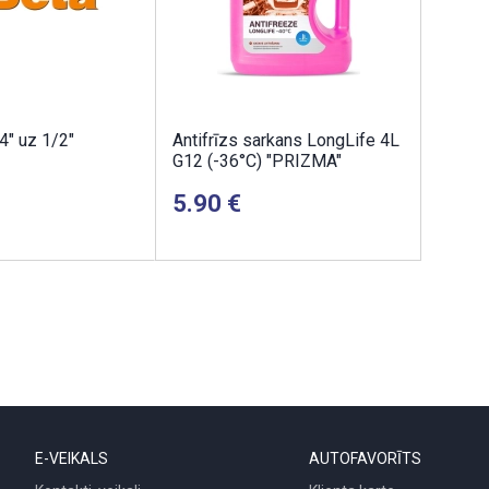
4" uz 1/2"
Antifrīzs sarkans LongLife 4L
G12 (-36°C) "PRIZMA"
5.90
E-VEIKALS
AUTOFAVORĪTS