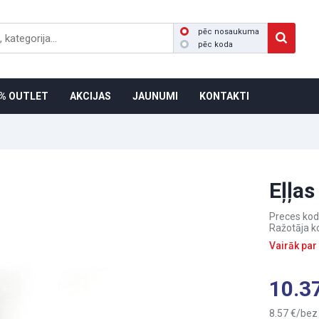
pēc nosaukuma
pēc koda
% OUTLET
AKCIJAS
JAUNUMI
KONTAKTI
Eļļas 
Preces kod
Ražotāja k
Vairāk par
10.3
8.57
bez