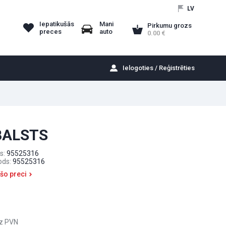
LV
Iepatikušās
Mani
Pirkumu grozs
preces
auto
0.00
Ielogoties / Reģistrēties
BALSTS
s:
95525316
ods:
95525316
 šo preci
z PVN