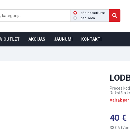
pēc nosaukuma
pēc koda
% OUTLET
AKCIJAS
JAUNUMI
KONTAKTI
LOD
Preces kod
Ražotāja k
Vairāk par
40
33.06
be