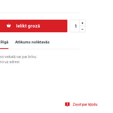
Ielikt grozā
 Rīgā
Atlikums noliktavās
i veikalā var par brīvu:
ci uz adresi:
Ziņot par kļūdu