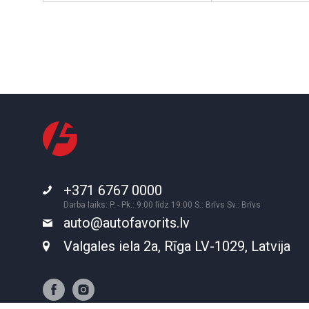
+371 6767 0000
Darba laiks: P. - Pk.: 9:00 līdz 19:00 S.: Brīvs Sv.: Brīvs
auto@autofavorits.lv
Valgales iela 2a, Rīga LV-1029, Latvija