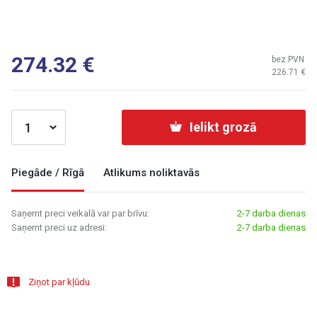
274.32
bez PVN
226.71
Ielikt grozā
Piegāde / Rīgā
Atlikums noliktavās
Saņemt preci veikalā var par brīvu:
2-7 darba dienas
Saņemt preci uz adresi:
2-7 darba dienas
Ziņot par kļūdu