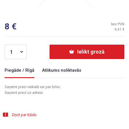
8
bez PVN
6.61
Ielikt grozā
Piegāde / Rīgā
Atlikums noliktavās
Saņemt preci veikalā var par brīvu:
Saņemt preci uz adresi:
Ziņot par kļūdu