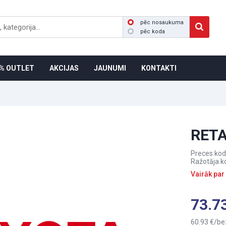
pēc nosaukuma
pēc koda
% OUTLET
AKCIJAS
JAUNUMI
KONTAKTI
RETA
Preces kod
Ražotāja k
Vairāk par
73.7
60.93
be