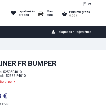
LV
Iepatikušās
Mani
Pirkumu grozs
preces
auto
0.00
Ielogoties / Reģistrēties
INER FR BUMPER
s:
52535F4010
ods:
52535-F4010
 šo preci
3
z PVN