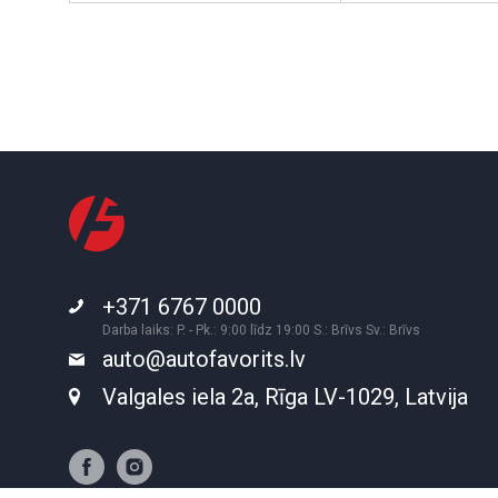
+371 6767 0000
Darba laiks: P. - Pk.: 9:00 līdz 19:00 S.: Brīvs Sv.: Brīvs
auto@autofavorits.lv
Valgales iela 2a, Rīga LV-1029, Latvija