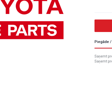
Piegāde /
Saņemt prec
Saņemt pre