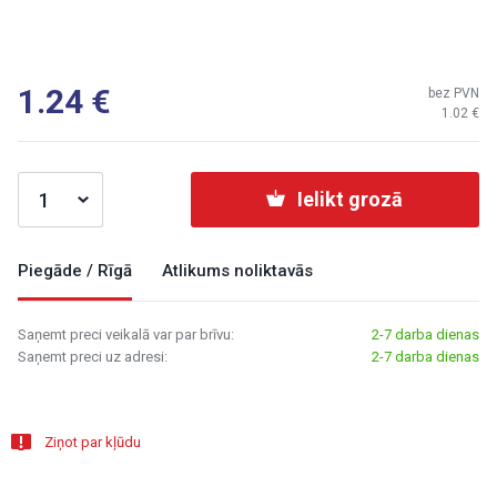
1.24
bez PVN
1.02
Ielikt grozā
Piegāde / Rīgā
Atlikums noliktavās
Saņemt preci veikalā var par brīvu:
2-7 darba dienas
Saņemt preci uz adresi:
2-7 darba dienas
Ziņot par kļūdu