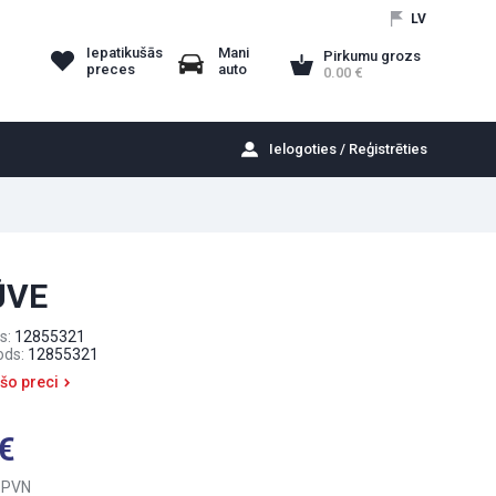
LV
Iepatikušās
Mani
Pirkumu grozs
preces
auto
0.00
Ielogoties / Reģistrēties
ŪVE
s:
12855321
ods:
12855321
 šo preci
 PVN