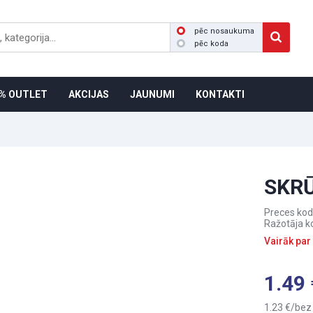
pēc nosaukuma
pēc koda
% OUTLET
AKCIJAS
JAUNUMI
KONTAKTI
SKR
Preces kod
Ražotāja k
Vairāk par
1.49
1.23
bez