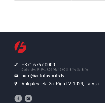
+371 6767 0000
Darba laiks: P. - Pk.: 9:00 līdz 19:00 S.: Brīvs Sv.: Brīvs
auto@autofavorits.lv
Valgales iela 2a, Rīga LV-1029, Latvija