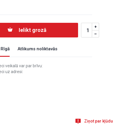
Ielikt grozā
 Rīgā
Atlikums noliktavās
i veikalā var par brīvu:
ci uz adresi:
Ziņot par kļūdu