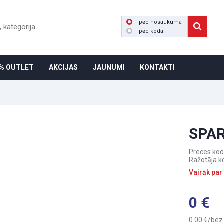
pēc nosaukuma
pēc koda
% OUTLET
AKCIJAS
JAUNUMI
KONTAKTI
SPA
Preces kod
Ražotāja k
Vairāk par
0
0.00
bez