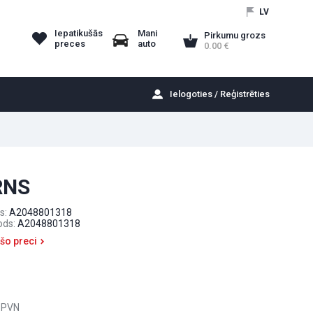
LV
Iepatikušās
Mani
Pirkumu grozs
preces
auto
0.00
Ielogoties / Reģistrēties
RNS
s:
A2048801318
ods:
A2048801318
 šo preci
 PVN