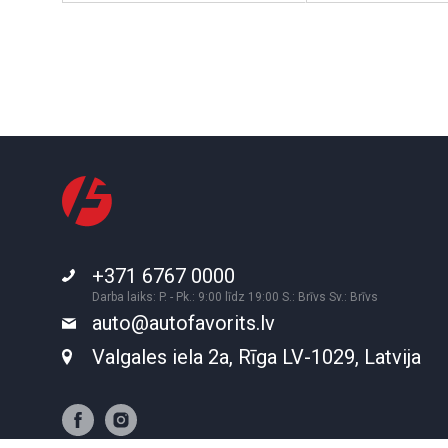
+371 6767 0000
Darba laiks: P. - Pk.: 9:00 līdz 19:00 S.: Brīvs Sv.: Brīvs
auto@autofavorits.lv
Valgales iela 2a, Rīga LV-1029, Latvija