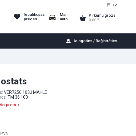
LV
Iepatikušās
Mani
Pirkumu grozs
preces
auto
0.00
Ielogoties / Reģistrēties
ostats
s:
VER7250.103J MAHLE
ods:
TM 36 103
 šo preci
 PVN