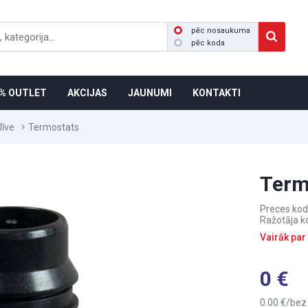
pēc nosaukuma
pēc koda
% OUTLET
AKCIJAS
JAUNUMI
KONTAKTI
līve
Termostats
Term
Preces kod
Ražotāja k
Vairāk par
0
0.00
bez