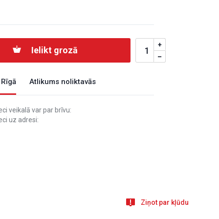
Ielikt grozā
 Rīgā
Atlikums noliktavās
i veikalā var par brīvu:
ci uz adresi:
Ziņot par kļūdu