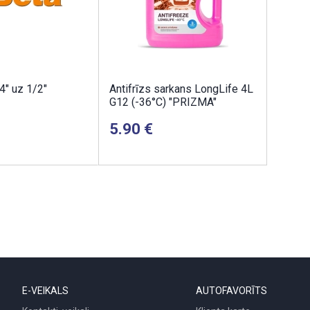
4" uz 1/2"
Antifrīzs sarkans LongLife 4L
G12 (-36°C) "PRIZMA"
5.90
E-VEIKALS
AUTOFAVORĪTS