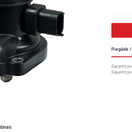
Piegāde /
Saņemt prec
Saņemt pre
ašīnas