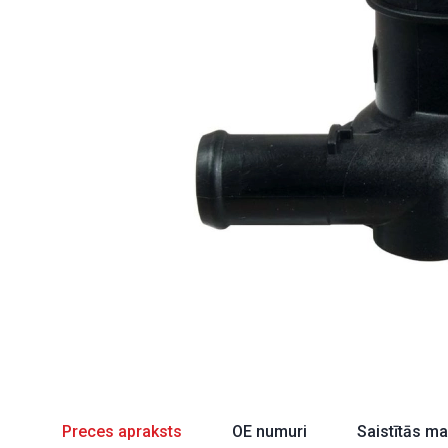
Preces apraksts
OE numuri
Saistītās m