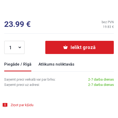
23.99
bez PVN
19.83
Ielikt grozā
Piegāde / Rīgā
Atlikums noliktavās
Saņemt preci veikalā var par brīvu:
2-7 darba dienas
Saņemt preci uz adresi:
2-7 darba dienas
Ziņot par kļūdu