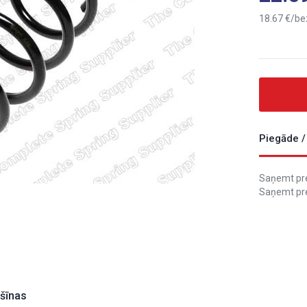
18.67
be
Piegāde /
Saņemt prec
Saņemt pre
ašīnas