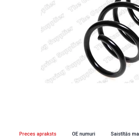
Preces apraksts
OE numuri
Saistītās m