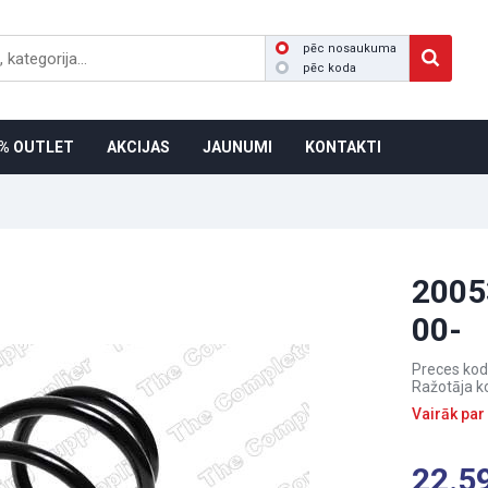
pēc nosaukuma
pēc koda
% OUTLET
AKCIJAS
JAUNUMI
KONTAKTI
2005
00-
Preces kod
Ražotāja k
Vairāk par
22.5