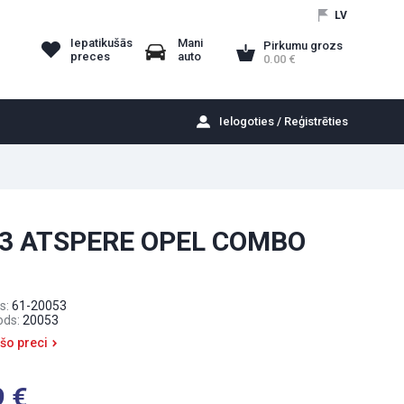
LV
Iepatikušās
Mani
Pirkumu grozs
preces
auto
0.00
Ielogoties / Reģistrēties
3 ATSPERE OPEL COMBO
s:
61-20053
ods:
20053
 šo preci
9