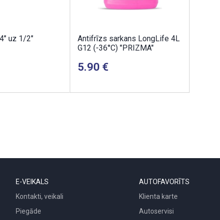
4" uz 1/2"
Antifrīzs sarkans LongLife 4L
G12 (-36°C) "PRIZMA"
5.90
E-VEIKALS
AUTOFAVORĪTS
Kontakti, veikali
Klienta karte
Piegāde
Autoservisi