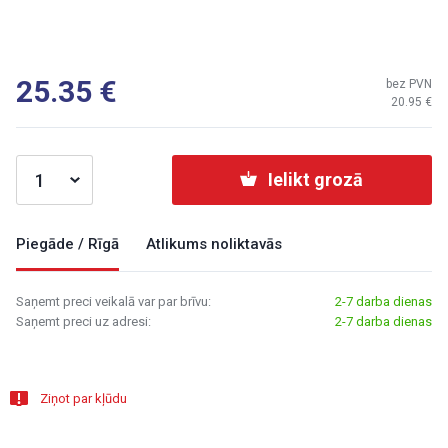
25.35
bez PVN
20.95
Ielikt grozā
Piegāde / Rīgā
Atlikums noliktavās
Saņemt preci veikalā var par brīvu:
2-7 darba dienas
Saņemt preci uz adresi:
2-7 darba dienas
Ziņot par kļūdu