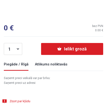
0
bez PVN
0.00
Ielikt grozā
Piegāde / Rīgā
Atlikums noliktavās
Saņemt preci veikalā var par brīvu:
Saņemt preci uz adresi:
Ziņot par kļūdu