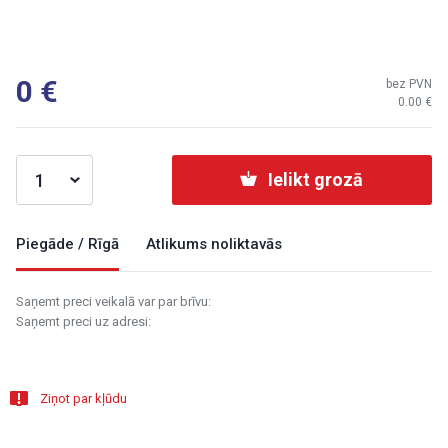
0
bez PVN
0.00
Ielikt grozā
Piegāde / Rīgā
Atlikums noliktavās
Saņemt preci veikalā var par brīvu:
Saņemt preci uz adresi:
Ziņot par kļūdu