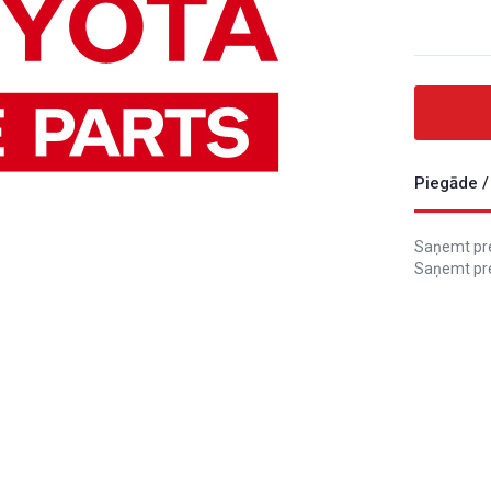
Piegāde /
Saņemt prec
Saņemt pre