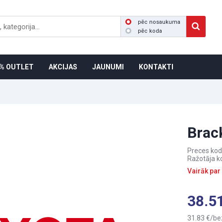
pēc nosaukuma
pēc koda
% OUTLET
AKCIJAS
JAUNUMI
KONTAKTI
Brac
Preces kod
Ražotāja k
Vairāk par
38.5
31.83
be