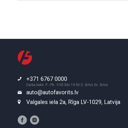
+371 6767 0000
Darba laiks: P. - Pk.: 9:00 līdz 19:00 S.: Brīvs Sv.: Brīvs
auto@autofavorits.lv
Valgales iela 2a, Rīga LV-1029, Latvija