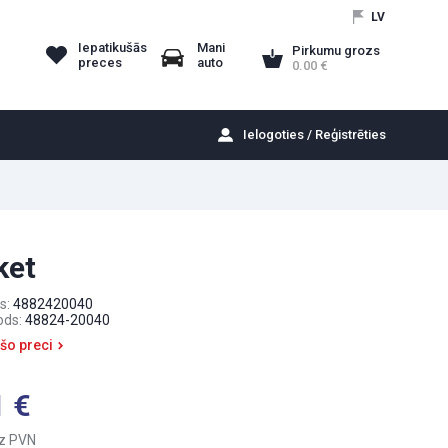
LV
Iepatikušās
Mani
Pirkumu grozs
preces
auto
0.00
Ielogoties / Reģistrēties
ket
s:
4882420040
ods:
48824-20040
 šo preci
1
z PVN