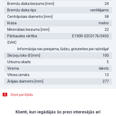
Bremžu diska biezums [mm]
24
Bremžu diska tips
ventilējams
Centrējošais diametrs [mm]
58
Krāsa
melns
Minimālais biezums [mm]
22
Pārbaudes vērtība
E190R-02C0176/0450
SVHC
Informācija nav pieejama, lūdzu, griezieties pie ražotāja!
Skrūvju loks-Ø [mm]
100
Urbumu skaits
5
Virsma
lakots
Vītnes izmērs
13
Ārējais diametrs [mm]
277
Ziņot par kļūdu
Klienti, kuri iegādājās šo preci interesējās arī