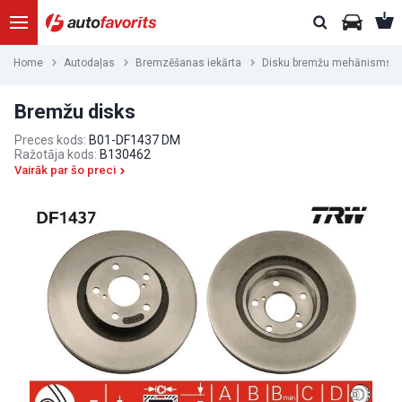
Home
Autodaļas
Bremzēšanas iekārta
Disku bremžu mehānisms
Bremžu disks
Preces kods:
B01-DF1437 DM
Ražotāja kods:
B130462
Vairāk par šo preci