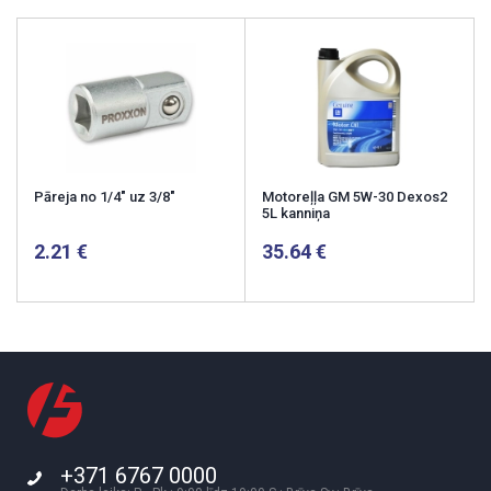
Pāreja no 1/4" uz 3/8"
Motoreļļa GM 5W-30 Dexos2
5L kanniņa
2.21
35.64
+371 6767 0000