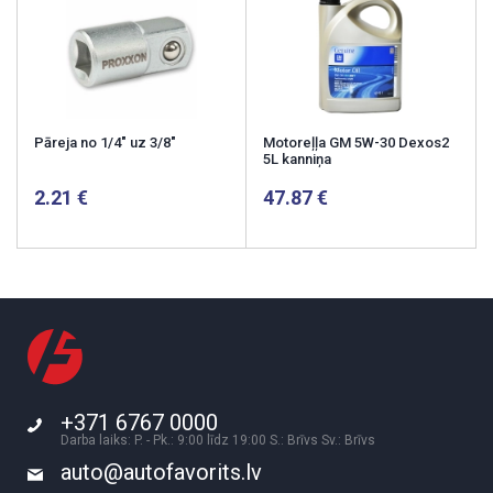
Pāreja no 1/4" uz 3/8"
Motoreļļa GM 5W-30 Dexos2
5L kanniņa
2.21
47.87
+371 6767 0000
Darba laiks: P. - Pk.: 9:00 līdz 19:00 S.: Brīvs Sv.: Brīvs
auto@autofavorits.lv