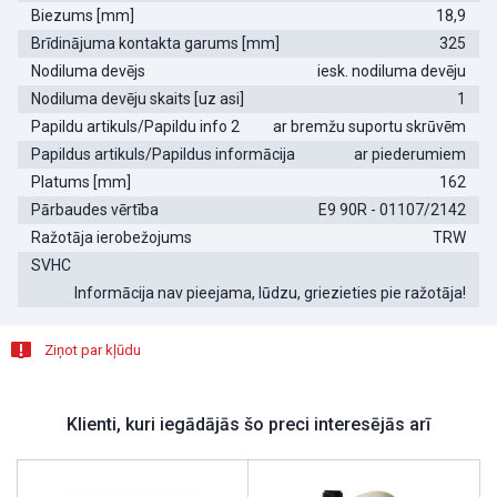
Biezums [mm]
18,9
Brīdinājuma kontakta garums [mm]
325
Nodiluma devējs
iesk. nodiluma devēju
Nodiluma devēju skaits [uz asi]
1
Papildu artikuls/Papildu info 2
ar bremžu suportu skrūvēm
Papildus artikuls/Papildus informācija
ar piederumiem
Platums [mm]
162
Pārbaudes vērtība
E9 90R - 01107/2142
Ražotāja ierobežojums
TRW
SVHC
Informācija nav pieejama, lūdzu, griezieties pie ražotāja!
Ziņot par kļūdu
Klienti, kuri iegādājās šo preci interesējās arī