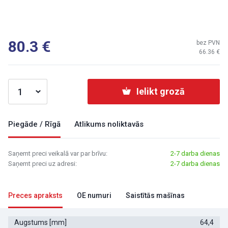
80.3
bez PVN
66.36
Ielikt grozā
Piegāde / Rīgā
Atlikums noliktavās
Saņemt preci veikalā var par brīvu:
2-7 darba dienas
Saņemt preci uz adresi:
2-7 darba dienas
Preces apraksts
OE numuri
Saistītās mašīnas
Augstums [mm]
64,4