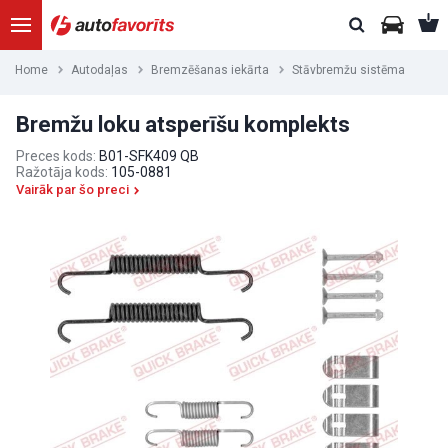
Home
Autodaļas
Bremzēšanas iekārta
Stāvbremžu sistēma
Bremžu loku atsperīšu komplekts
Preces kods:
B01-SFK409 QB
Ražotāja kods:
105-0881
Vairāk par šo preci