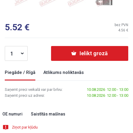
5.52
bez PVN
4.56
Ielikt grozā
Piegāde / Rīgā
Atlikums noliktavās
Saņemt preci veikalā var par brīvu:
10.08.2026 12:00 - 13:00
Saņemt preci uz adresi:
10.08.2026 12:00 - 13:00
OE numuri
Saistītās mašīnas
Ziņot par kļūdu