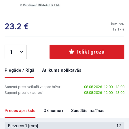
23.2
bez PVN
19.17
Ielikt grozā
Piegāde / Rīgā
Atlikums noliktavās
Saņemt preci veikalā var par brīvu:
08.08.2026 12:00 - 13:00
Saņemt preci uz adresi:
08.08.2026 12:00 - 13:00
Preces apraksts
OE numuri
Saistītās mašīnas
Biezums 1 [mm]
17