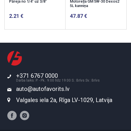
Pāreja no 1/4" uz 3/8"
Motoreļļa GM 5W-30 Dexos2
5L kanniņa
2.21
47.87
+371 6767 0000
Darba laiks: P. - Pk.: 9:00 līdz 19:00 S.: Brīvs Sv.: Brīvs
auto@autofavorits.lv
Valgales iela 2a, Rīga LV-1029, Latvija