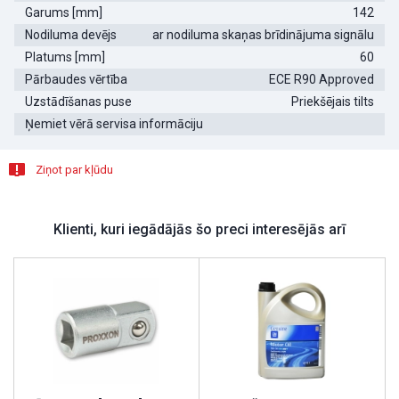
Garums [mm]
142
Nodiluma devējs
ar nodiluma skaņas brīdinājuma signālu
Platums [mm]
60
Pārbaudes vērtība
ECE R90 Approved
Uzstādīšanas puse
Priekšējais tilts
Ņemiet vērā servisa informāciju
Ziņot par kļūdu
Klienti, kuri iegādājās šo preci interesējās arī