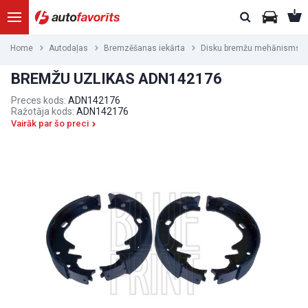
Home
Autodaļas
Bremzēšanas iekārta
Disku bremžu mehānisms
BREMŽU UZLIKAS ADN142176
Preces kods:
ADN142176
Ražotāja kods:
ADN142176
Vairāk par šo preci