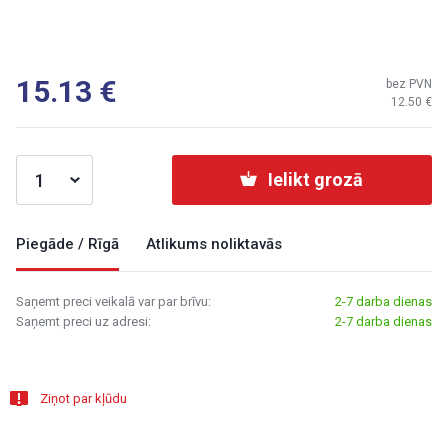
15.13
bez PVN
12.50
Ielikt grozā
Piegāde / Rīgā
Atlikums noliktavās
Saņemt preci veikalā var par brīvu:
2-7 darba dienas
Saņemt preci uz adresi:
2-7 darba dienas
Ziņot par kļūdu