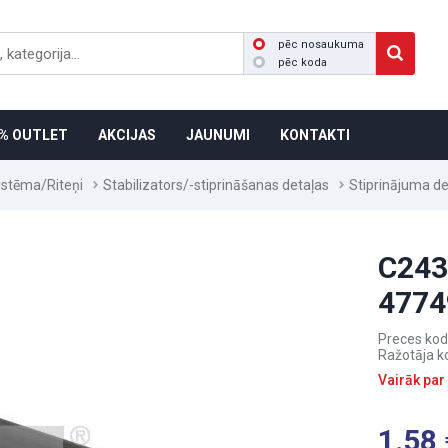
pēc nosaukuma
pēc koda
% OUTLET
AKCIJAS
JAUNUMI
KONTAKTI
istēma/Riteņi
Stabilizators/-stiprināšanas detaļas
Stiprinājuma de
C243
4774
Preces kod
Ražotāja k
Vairāk par
1.58