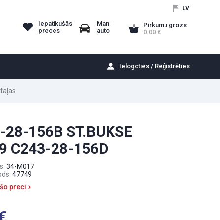
LV
Iepatikušās
Mani
Pirkumu grozs
preces
auto
0.00
Ielogoties / Reģistrēties
taļas
-28-156B ST.BUKSE
9 C243-28-156D
s:
34-M017
ods:
47749
 šo preci