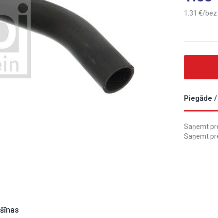
1.31
bez
Piegāde /
Saņemt prec
Saņemt pre
ašīnas