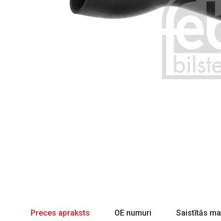
Preces apraksts
OE numuri
Saistītās m