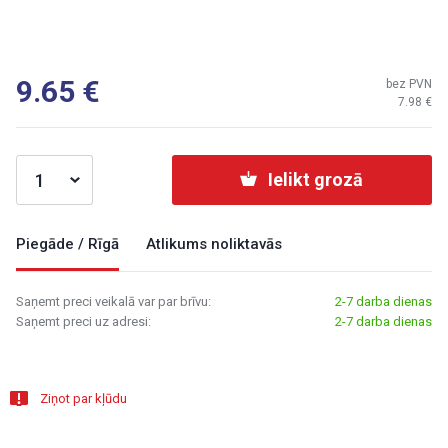
9.65
bez PVN
7.98
Ielikt grozā
Piegāde / Rīgā
Atlikums noliktavās
Saņemt preci veikalā var par brīvu:
2-7 darba dienas
Saņemt preci uz adresi:
2-7 darba dienas
Ziņot par kļūdu