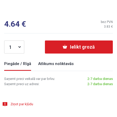
4.64
bez PVN
3.83
Ielikt grozā
Piegāde / Rīgā
Atlikums noliktavās
Saņemt preci veikalā var par brīvu:
2-7 darba dienas
Saņemt preci uz adresi:
2-7 darba dienas
Ziņot par kļūdu