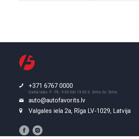
+371 6767 0000
Darba laiks: P. - Pk.: 9:00 līdz 19:00 S.: Brīvs Sv.: Brīvs
auto@autofavorits.lv
Valgales iela 2a, Rīga LV-1029, Latvija