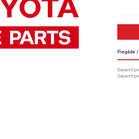
Piegāde /
Saņemt prec
Saņemt pre