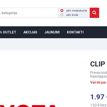
pēc nosaukuma
pēc koda
% OUTLET
AKCIJAS
JAUNUMI
KONTAKTI
CLIP
Preces kod
Ražotāja k
Vairāk par
1.97
1.63
bez