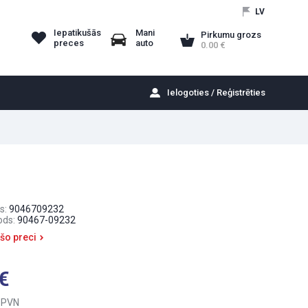
LV
Iepatikušās
Mani
Pirkumu grozs
preces
auto
0.00
Ielogoties / Reģistrēties
s:
9046709232
ods:
90467-09232
 šo preci
 PVN