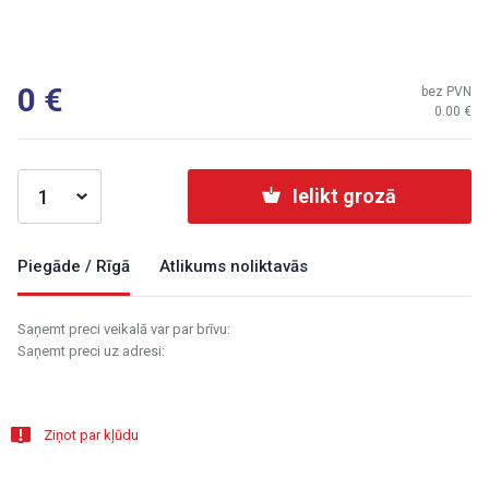
0
bez PVN
0.00
Ielikt grozā
Piegāde / Rīgā
Atlikums noliktavās
Saņemt preci veikalā var par brīvu:
Saņemt preci uz adresi:
Ziņot par kļūdu