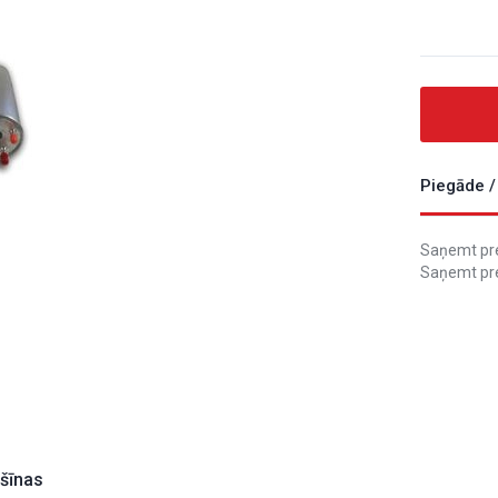
Piegāde /
Saņemt prec
Saņemt pre
ašīnas