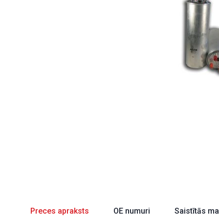
Preces apraksts
OE numuri
Saistītās m