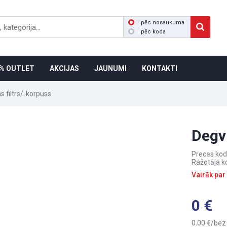
pēc nosaukuma
pēc koda
% OUTLET
AKCIJAS
JAUNUMI
KONTAKTI
s filtrs/-korpuss
Degvi
Preces kod
Ražotāja k
Vairāk par
0
0.00
bez