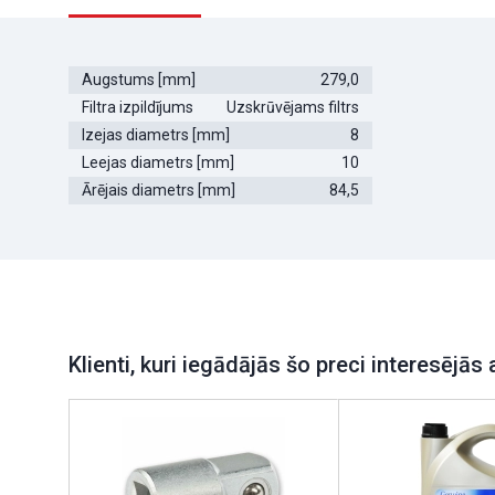
Augstums [mm]
279,0
Filtra izpildījums
Uzskrūvējams filtrs
Izejas diametrs [mm]
8
Leejas diametrs [mm]
10
Ārējais diametrs [mm]
84,5
Klienti, kuri iegādājās šo preci interesējās 