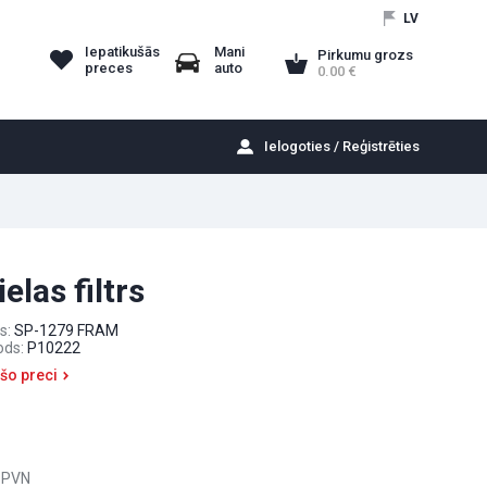
LV
Iepatikušās
Mani
Pirkumu grozs
preces
auto
0.00
Ielogoties / Reģistrēties
elas filtrs
s:
SP-1279 FRAM
ods:
P10222
 šo preci
 PVN