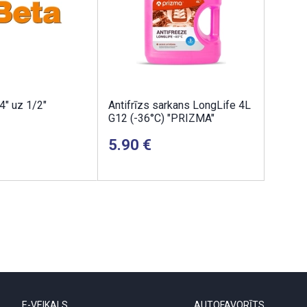
4" uz 1/2"
Antifrīzs sarkans LongLife 4L
G12 (-36°C) "PRIZMA"
5.90
E-VEIKALS
AUTOFAVORĪTS