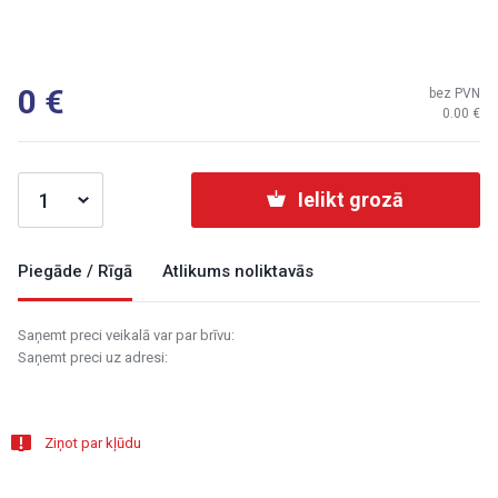
0
bez PVN
0.00
Ielikt grozā
Piegāde / Rīgā
Atlikums noliktavās
Saņemt preci veikalā var par brīvu:
Saņemt preci uz adresi:
Ziņot par kļūdu