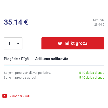
35.14
bez PVN
29.04
Ielikt grozā
Piegāde / Rīgā
Atlikums noliktavās
Saņemt preci veikalā var par brīvu:
5-10 darba dienas
Saņemt preci uz adresi:
5-10 darba dienas
Ziņot par kļūdu