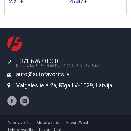
2.21
47.87
+371 6767 0000
Darba laiks: P. - Pk.: 9:00 līdz 19:00 S.: Brīvs Sv.: Brīvs
auto@autofavorits.lv
Valgales iela 2a, Rīga LV-1029, Latvija
Autofavorīts
Motofavorīts
FavoritWest
Tehnofavorīts
Favorit Rent