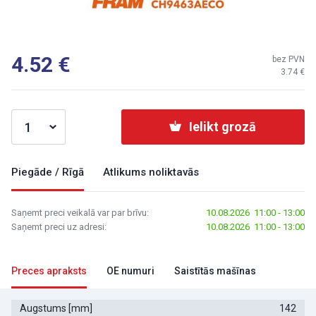
4.52
bez PVN
3.74
Ielikt grozā
Piegāde / Rīgā
Atlikums noliktavās
Saņemt preci veikalā var par brīvu:
10.08.2026 11:00 - 13:00
Saņemt preci uz adresi:
10.08.2026 11:00 - 13:00
Preces apraksts
OE numuri
Saistītās mašīnas
Augstums [mm]
142