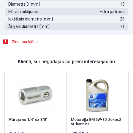
Diametrs 3 [mm]
15
Filtra izpildījums
Filtra patrona
Iekšējais diametrs [mm]
28
Ārējais diametrs [mm]
71
Ziņot par kļūdu
Klienti, kuri iegādājās šo preci interesējās arī
Pāreja no 1/4" uz 3/8"
Motoreļļa GM 5W-30 Dexos2
5L kanniņa