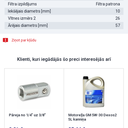
Filtra izpildījums
Filtra patrona
Iekšējais diametrs [mm]
10
Vītnes izmērs 2
26
Ārējais diametrs [mm]
57
Ziņot par kļūdu
Klienti, kuri iegādājās šo preci interesējās arī
Pāreja no 1/4" uz 3/8"
Motoreļļa GM 5W-30 Dexos2
5L kanniņa