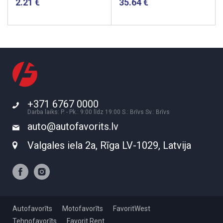
2.21
35.64
+371 6767 0000
Darba laiks: P. - Pk.: 9:00 līdz 19:00 S.: Brīvs Sv.: Brīvs
auto@autofavorits.lv
Valgales iela 2a, Rīga LV-1029, Latvija
Autofavorīts
Motofavorīts
FavoritWest
Tehnofavorīts
Favorit Rent