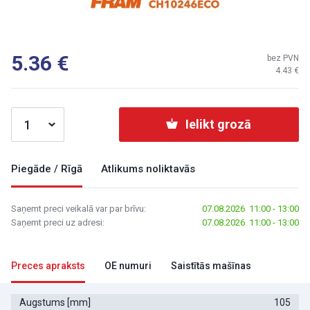
5.36
bez PVN
4.43
Ielikt grozā
Piegāde / Rīgā
Atlikums noliktavās
Saņemt preci veikalā var par brīvu:
07.08.2026 11:00 - 13:00
Saņemt preci uz adresi:
07.08.2026 11:00 - 13:00
Preces apraksts
OE numuri
Saistītās mašīnas
Augstums [mm]
105