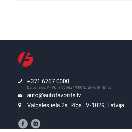
+371 6767 0000
Darba laiks: P. - Pk.: 9:00 līdz 19:00 S.: Brīvs Sv.: Brīvs
auto@autofavorits.lv
Valgales iela 2a, Rīga LV-1029, Latvija