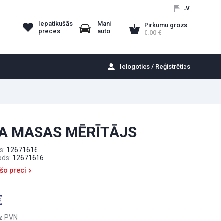
LV
Iepatikušās
Mani
Pirkumu grozs
preces
auto
0.00
Ielogoties / Reģistrēties
A MASAS MĒRĪTĀJS
s:
12671616
ods:
12671616
 šo preci
z PVN