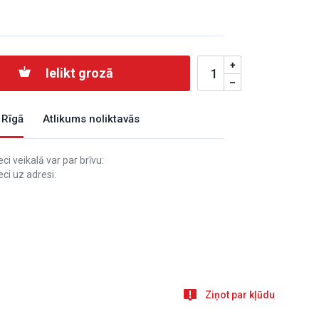
Ielikt grozā
 Rīgā
Atlikums noliktavās
i veikalā var par brīvu:
ci uz adresi:
Ziņot par kļūdu