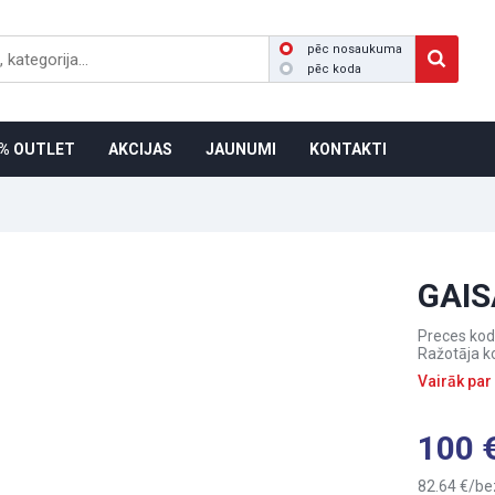
pēc nosaukuma
pēc koda
% OUTLET
AKCIJAS
JAUNUMI
KONTAKTI
GAIS
Preces kod
Ražotāja k
Vairāk par
100
82.64
be