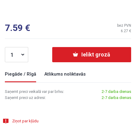
7.59
bez PVN
6.27
Ielikt grozā
Piegāde / Rīgā
Atlikums noliktavās
Saņemt preci veikalā var par brīvu:
2-7 darba dienas
Saņemt preci uz adresi:
2-7 darba dienas
Ziņot par kļūdu