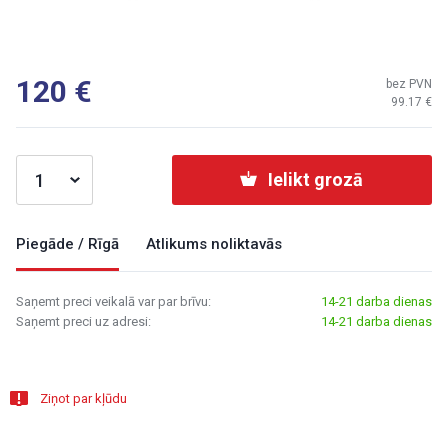
120
bez PVN
99.17
Ielikt grozā
Piegāde / Rīgā
Atlikums noliktavās
Saņemt preci veikalā var par brīvu:
14-21 darba dienas
Saņemt preci uz adresi:
14-21 darba dienas
Ziņot par kļūdu