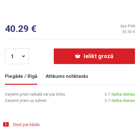
40.29
bez PVN
33.30
Ielikt grozā
Piegāde / Rīgā
Atlikums noliktavās
Saņemt preci veikalā var par brīvu:
2-7 darba dienas
Saņemt preci uz adresi:
2-7 darba dienas
Ziņot par kļūdu