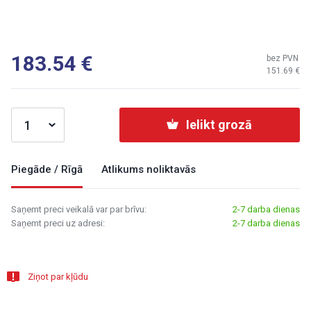
183.54
bez PVN
151.69
Ielikt grozā
Piegāde / Rīgā
Atlikums noliktavās
Saņemt preci veikalā var par brīvu:
2-7 darba dienas
Saņemt preci uz adresi:
2-7 darba dienas
Ziņot par kļūdu