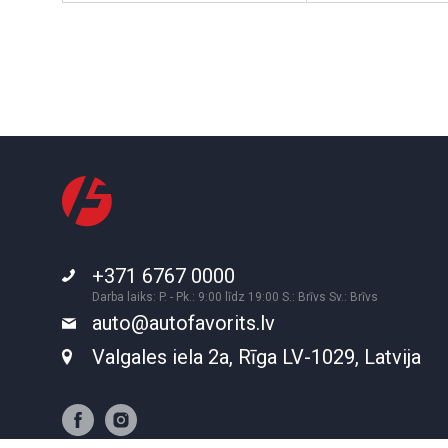
+371 6767 0000
Darba laiks: P. - Pk.: 9:00 līdz 19:00 S.: Brīvs Sv.: Brīvs
auto@autofavorits.lv
Valgales iela 2a, Rīga LV-1029, Latvija