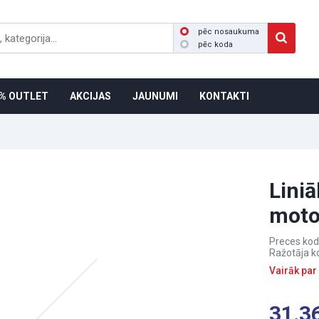
pēc nosaukuma
pēc koda
% OUTLET
AKCIJAS
JAUNUMI
KONTAKTI
Liniā
moto
Preces kod
Ražotāja k
Vairāk par
31.3