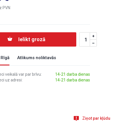
z PVN
Ielikt grozā
 Rīgā
Atlikums noliktavās
i veikalā var par brīvu:
14-21 darba dienas
ci uz adresi:
14-21 darba dienas
Ziņot par kļūdu