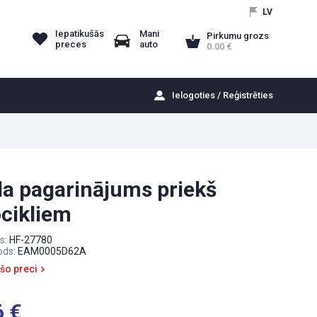
LV
Iepatikušās
Mani
Pirkumu grozs
preces
auto
0.00
Ielogoties / Reģistrēties
la pagarinājums priekš
cikliem
s:
HF-27780
ods:
EAM0005D62A
 šo preci
6