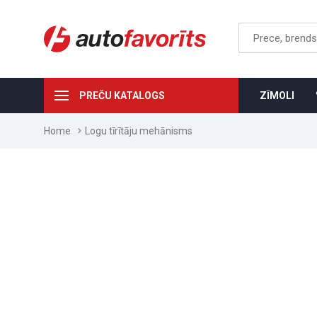
PREČU KATALOGS
ZĪMOLI
Home
Logu tīrītāju mehānisms