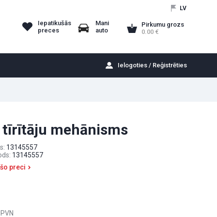
LV
Iepatikušās
Mani
Pirkumu grozs
preces
auto
0.00
Ielogoties / Reģistrēties
 tīrītāju mehānisms
s:
13145557
ods:
13145557
 šo preci
 PVN