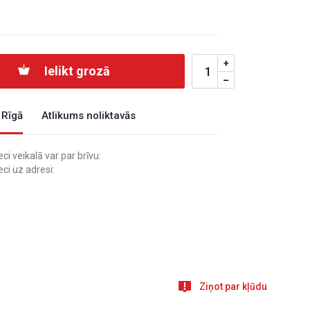
Ielikt grozā
 Rīgā
Atlikums noliktavās
i veikalā var par brīvu:
ci uz adresi:
Ziņot par kļūdu