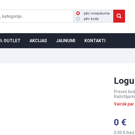
pēc nosaukuma
pēc koda
% OUTLET
AKCIJAS
JAUNUMI
KONTAKTI
Logu
Preces kod
Ražotāja k
Vairāk par
0
0.00
bez