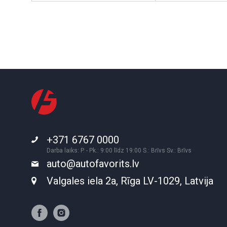
+371 6767 0000
Darba laiks: P. - Pk.: 9:00 līdz 19:00 S.: Brīvs Sv.: Brīvs
auto@autofavorits.lv
Valgales iela 2a, Rīga LV-1029, Latvija