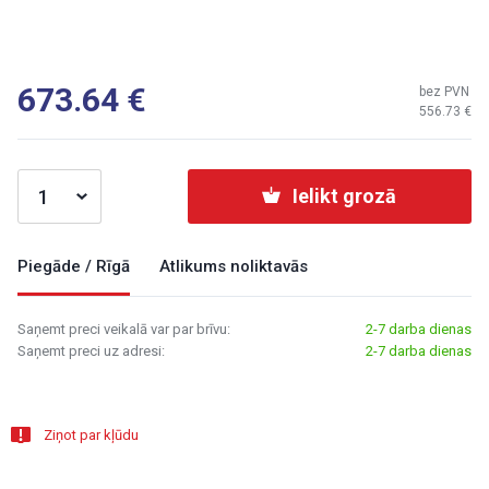
673.64
bez PVN
556.73
Ielikt grozā
Piegāde / Rīgā
Atlikums noliktavās
Saņemt preci veikalā var par brīvu:
2-7 darba dienas
Saņemt preci uz adresi:
2-7 darba dienas
Ziņot par kļūdu