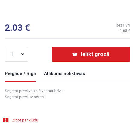
2.03
bez PVN
1.68
Ielikt grozā
Piegāde / Rīgā
Atlikums noliktavās
Saņemt preci veikalā var par brīvu:
Saņemt preci uz adresi:
Ziņot par kļūdu