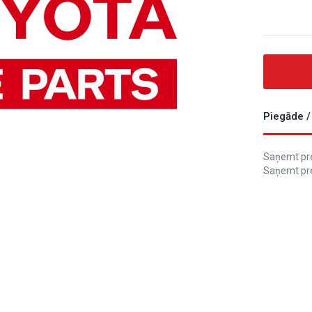
Piegāde /
Saņemt prec
Saņemt pre