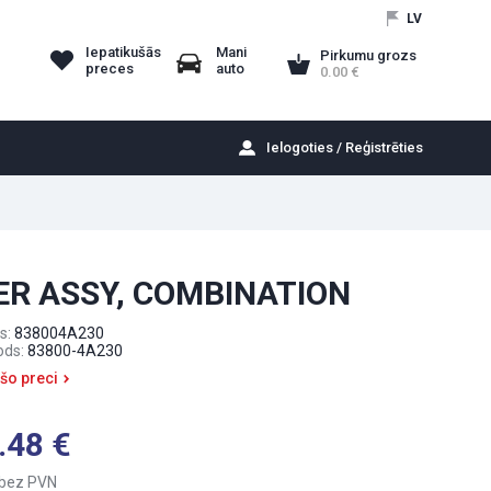
LV
Iepatikušās
Mani
Pirkumu grozs
preces
auto
0.00
Ielogoties / Reģistrēties
R ASSY, COMBINATION
s:
838004A230
ods:
83800-4A230
 šo preci
.48
bez PVN