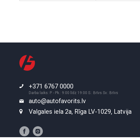
+371 6767 0000
Darba laiks: P. - Pk.: 9:00 līdz 19:00 S.: Brīvs Sv.: Brīvs
auto@autofavorits.lv
Valgales iela 2a, Rīga LV-1029, Latvija