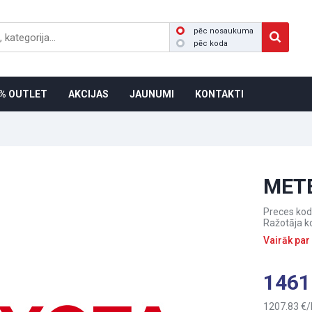
pēc nosaukuma
pēc koda
% OUTLET
AKCIJAS
JAUNUMI
KONTAKTI
METE
Preces kod
Ražotāja k
Vairāk par
1461
1207.83