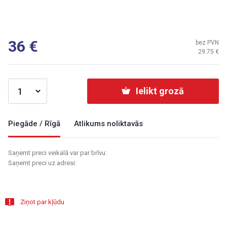
36
bez PVN
29.75
Ielikt grozā
Piegāde / Rīgā
Atlikums noliktavās
Saņemt preci veikalā var par brīvu:
Saņemt preci uz adresi:
Ziņot par kļūdu