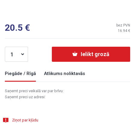
20.5
bez PVN
16.94
Ielikt grozā
Piegāde / Rīgā
Atlikums noliktavās
Saņemt preci veikalā var par brīvu:
Saņemt preci uz adresi:
Ziņot par kļūdu