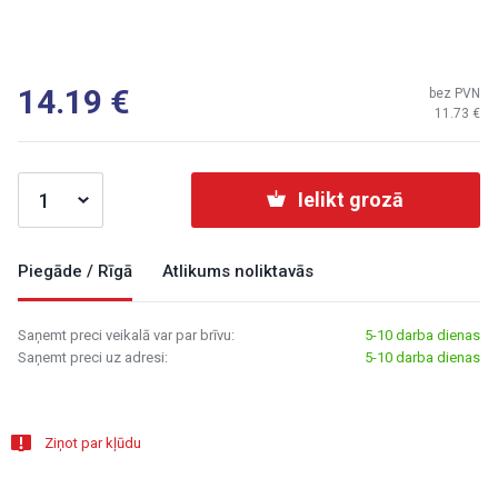
14.19
bez PVN
11.73
Ielikt grozā
Piegāde / Rīgā
Atlikums noliktavās
Saņemt preci veikalā var par brīvu:
5-10 darba dienas
Saņemt preci uz adresi:
5-10 darba dienas
Ziņot par kļūdu