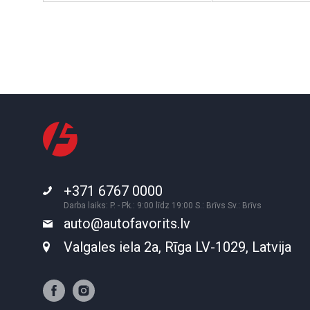
+371 6767 0000
Darba laiks: P. - Pk.: 9:00 līdz 19:00 S.: Brīvs Sv.: Brīvs
auto@autofavorits.lv
Valgales iela 2a, Rīga LV-1029, Latvija