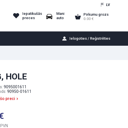
LV
Iepatikušās
Mani
Pirkumu grozs
preces
auto
0.00
Ielogoties / Reģistrēties
, HOLE
s:
9095001611
ods:
90950-01611
 šo preci
 PVN