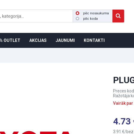
pēc nosaukuma
pēc koda
% OUTLET
AKCIJAS
JAUNUMI
KONTAKTI
PLUG
Preces kod
Ražotāja k
Vairāk par
4.73
3.91
bez