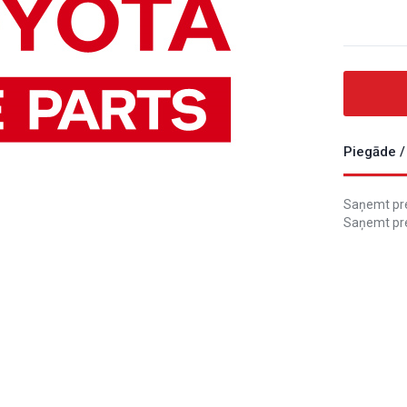
Piegāde /
Saņemt prec
Saņemt pre