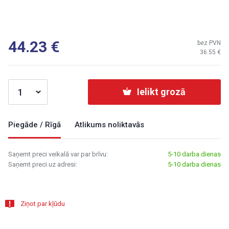
44.23
bez PVN
36.55
Ielikt grozā
Piegāde / Rīgā
Atlikums noliktavās
Saņemt preci veikalā var par brīvu:
5-10 darba dienas
Saņemt preci uz adresi:
5-10 darba dienas
Ziņot par kļūdu