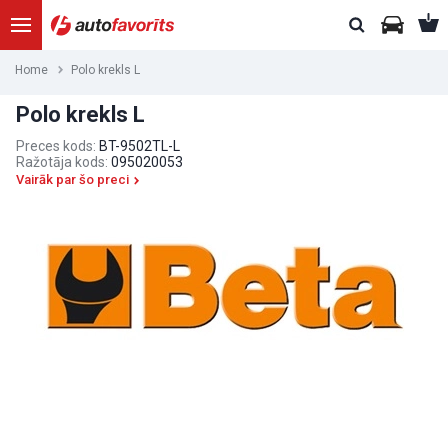
Home
Polo krekls L
Polo krekls L
Preces kods:
BT-9502TL-L
Ražotāja kods:
095020053
Vairāk par šo preci